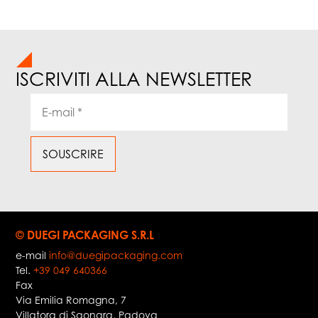
ISCRIVITI ALLA NEWSLETTER
© DUEGI PACKAGING S.R.L
e-mail
info@duegipackaging.com
Tel.
+39 049 640366
Fax
Via Emilia Romagna, 7
Villatora di Saonara
,
Padova