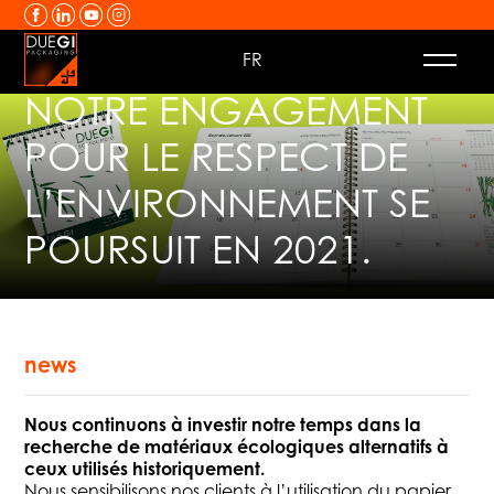
Passer au contenu
FR
NOTRE ENGAGEMENT
POUR LE RESPECT DE
L’ENVIRONNEMENT SE
POURSUIT EN 2021.
news
Nous continuons à investir notre temps dans la
recherche de matériaux écologiques alternatifs à
ceux utilisés historiquement.
Nous sensibilisons nos clients à l’utilisation du papier