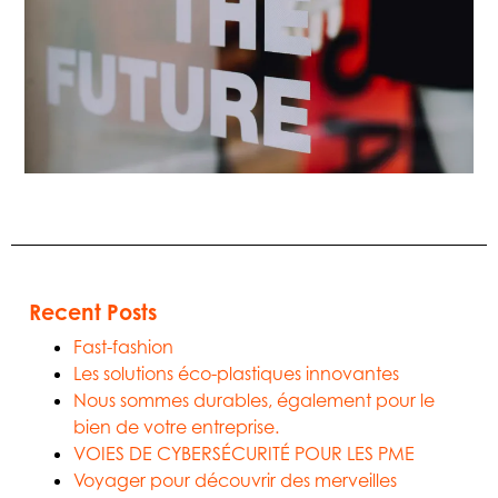
Recent Posts
Fast-fashion
Les solutions éco-plastiques innovantes
Nous sommes durables, également pour le
bien de votre entreprise.
VOIES DE CYBERSÉCURITÉ POUR LES PME
Voyager pour découvrir des merveilles