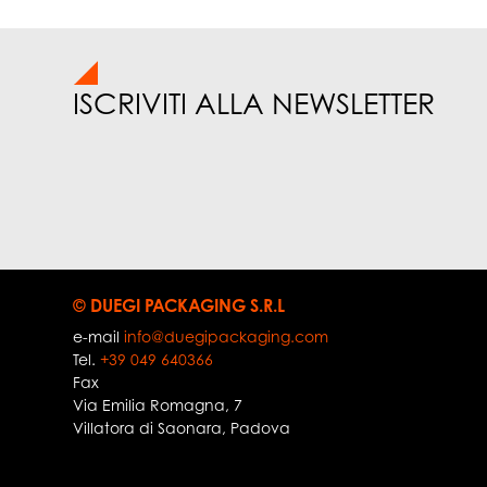
ISCRIVITI ALLA NEWSLETTER
© DUEGI PACKAGING S.R.L
e-mail
info@duegipackaging.com
Tel.
+39 049 640366
Fax
Via Emilia Romagna, 7
Villatora di Saonara
,
Padova