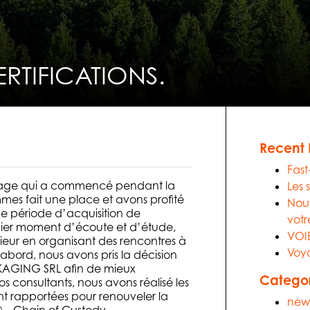
TIFICATIONS.
Recent 
Fast
voyage qui a commencé pendant la
Les 
mes fait une place et avons profité
Nous
ne période d’acquisition de
votr
ier moment d’écoute et d’étude,
VOI
eur en organisant des rencontres à
Voya
’abord, nous avons pris la décision
KAGING SRL afin de mieux
Categor
os consultants, nous avons réalisé les
ont rapportées pour renouveler la
new
 ® – Chain of Custody.