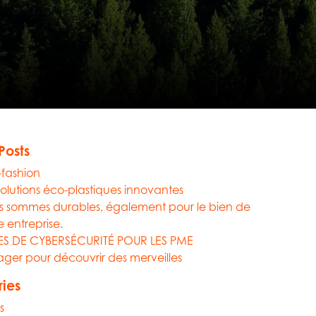
Posts
-fashion
solutions éco-plastiques innovantes
 sommes durables, également pour le bien de
e entreprise.
ES DE CYBERSÉCURITÉ POUR LES PME
ger pour découvrir des merveilles
ies
s