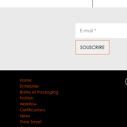
Home
Enterprise
Boites et Packaging
Finition
Workflow
Certifications
News
Think Smart