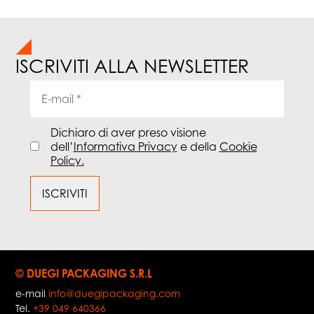
ISCRIVITI ALLA NEWSLETTER
Dichiaro di aver preso visione
dell’
Informativa Privacy
e della
Cookie
Policy.
© DUEGI PACKAGING S.R.L
e-mail
info@duegipackaging.com
Tel.
+39 049 640366