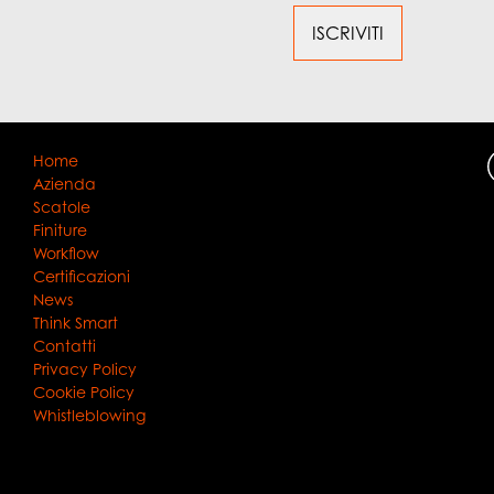
Home
Azienda
Scatole
Finiture
Workflow
Certificazioni
News
Think Smart
Contatti
Privacy Policy
Cookie Policy
Whistleblowing