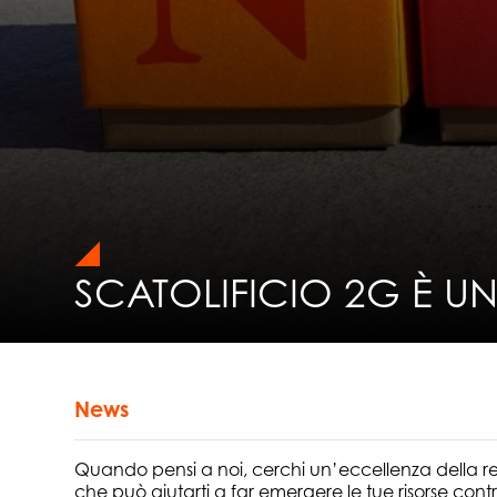
SCATOLIFICIO 2G È U
News
Quando pensi a noi, cerchi un’eccellenza della r
che può aiutarti a far emergere le tue risorse cont