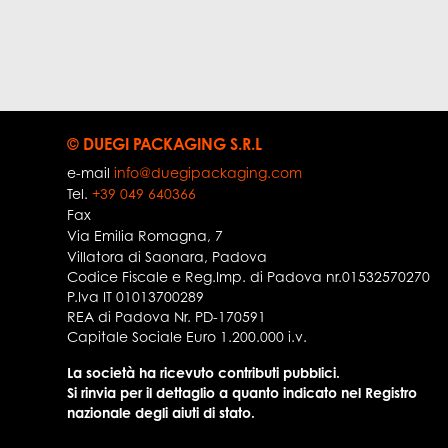
© DUEGI PACKAGING S.R.L
e-mail
info@duegipackaging.com
Tel.
+39 049 640366
Fax
Via Emilia Romagna, 7
Villatora di Saonara
,
Padova
Codice Fiscale e Reg.Imp. di Padova nr.01532570270
P.Iva IT 01013700289
REA di Padova Nr. PD-170591
Capitale Sociale Euro 1.200.000 i.v.
La società ha ricevuto contributi pubblici.
Si rinvia per il dettaglio a quanto indicato nel Registro
nazionale degli aiuti di stato.