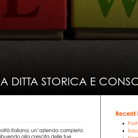
NA DITTA STORICA E CONSO
Recent 
Fast
ealtà italiana, un’azienda completa
Solu
ribuendo alla crescita delle tue
Siam