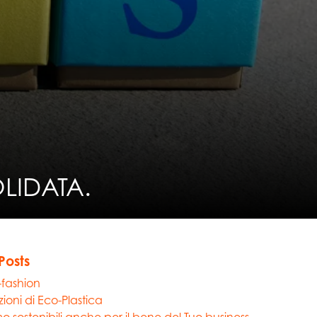
LIDATA.
Posts
-fashion
zioni di Eco-Plastica
o sostenibili anche per il bene del Tuo business.