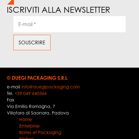
ISCRIVITI ALLA NEWSLETTER
© DUEGI PACKAGING S.R.L
e-mail
info@duegipackaging.com
Tel.
+39 049 640366
Fax
Via Emilia Romagna, 7
Villatora di Saonara
,
Padova
Home
Enterprise
Boites et Packaging
Finition