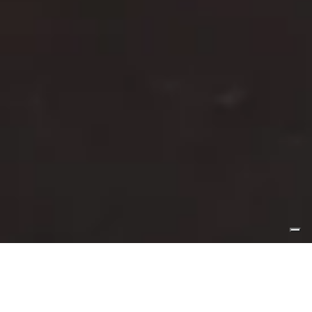
Scatole
›
Scatole per calzature
›
Scatole fondo
coperchio – Tre pezzi