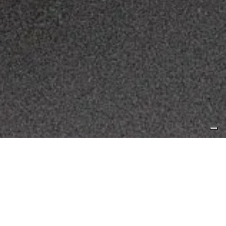
Scatole
›
Scatole per calzature
›
Scatola fondo e
coperchio
CLZFC003