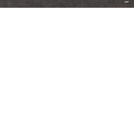
LAMINAGE
La stratification est une finition qui confère une
valeur ajoutée importante aux impressions. Le
processus de plastification consiste à appliquer un
film protecteur sur le papier. Le processus de
laminage peut avoir lieu après l’impression et donne
une plus grande résistance et une meilleure qualité
que la peinture pour un coût légèrement plus élevé.
Pour le moment, nous avons utilisé ces différentes
stratifications sur nos produits:
Brillant qui donne de l’éclat à l’impression en
améliorant les couleurs;
Opaque qui adoucit plutôt les couleurs et
adoucit la lumière réfléchie améliorant la