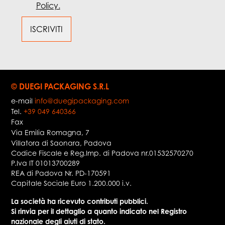
Policy.
© DUEGI PACKAGING S.R.L
e-mail
info@duegipackaging.com
Tel.
+39 049 640366
Fax
Via Emilia Romagna, 7
Villatora di Saonara
,
Padova
Codice Fiscale e Reg.Imp. di Padova nr.01532570270
P.Iva IT 01013700289
REA di Padova Nr. PD-170591
Capitale Sociale Euro 1.200.000 i.v.
La società ha ricevuto contributi pubblici.
Si rinvia per il dettaglio a quanto indicato nel Registro
nazionale degli aiuti di stato.