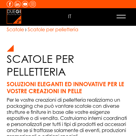
Vai al contenuto
IT
Scatole
›
Scatole per pelletteria
SCATOLE PER
PELLETTERIA
SOLUZIONI ELEGANTI ED INNOVATIVE PER LE
VOSTRE CREAZIONI IN PELLE
Per le vostre creazioni di pelletteria realizziamo un
packaging che può vantare scatole con diverse
strutture e finiture in base alle vostre esigenze
espositive o di vendita. Costruiamo interni coordinati
e personalizzati per tutti i tipi di prodotti ed accessori
anche se si trattasse solamente di eventi, produzioni